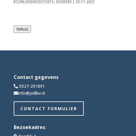
ECLINLGHSHE20213315, 20/00305 | 23-11-2021
TERUG
Contact gegevens
0527-291891
info@jvdlbv.nl
CONTACT FORMULIER
Bezoekadres