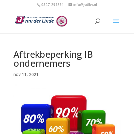
0527-291891
info@jvdlbv.nl
Aftrekbeperking IB
ondernemers
nov 11, 2021