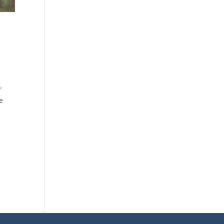
r
e
.