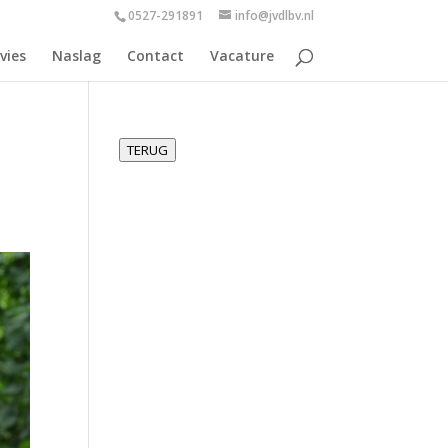
0527-291891
info@jvdlbv.nl
vies
Naslag
Contact
Vacature
TERUG