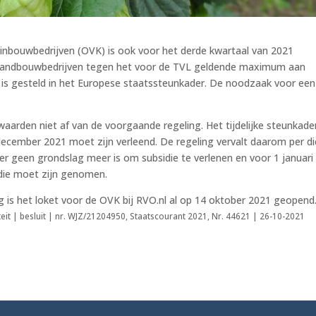
uinbouwbedrijven (OVK) is ook voor het derde kwartaal van 2021
el landbouwbedrijven tegen het voor de TVL geldende maximum aan
is gesteld in het Europese staatssteunkader. De noodzaak voor een
aarden niet af van de voorgaande regeling. Het tijdelijke steunkade
1 december 2021 moet zijn verleend. De regeling vervalt daarom per di
r geen grondslag meer is om subsidie te verlenen en voor 1 januari
idie moet zijn genomen.
g is het loket voor de OVK bij RVO.nl al op 14 oktober 2021 geopend
eit | besluit | nr. WJZ/21204950, Staatscourant 2021, Nr. 44621 | 26-10-2021