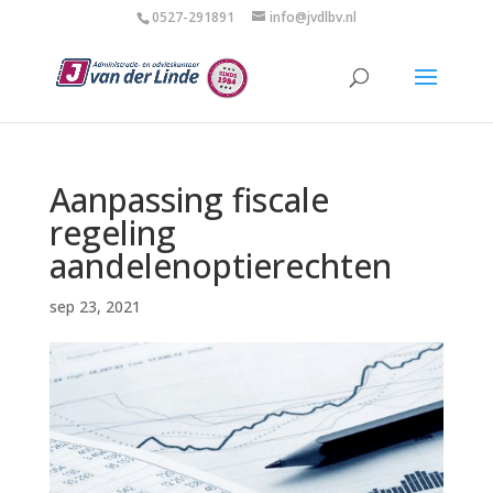
0527-291891
info@jvdlbv.nl
Aanpassing fiscale
regeling
aandelenoptierechten
sep 23, 2021