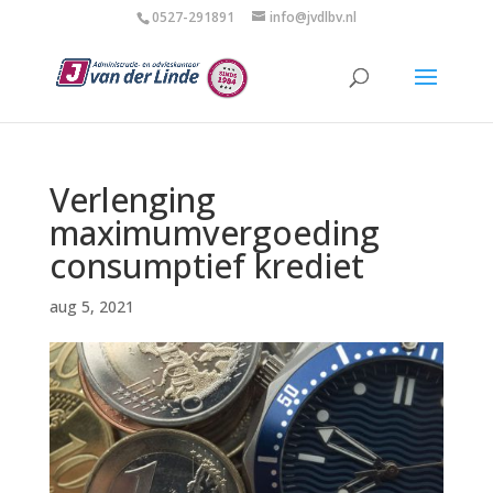
0527-291891
info@jvdlbv.nl
Verlenging
maximumvergoeding
consumptief krediet
aug 5, 2021