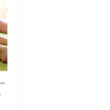
voor
n
n