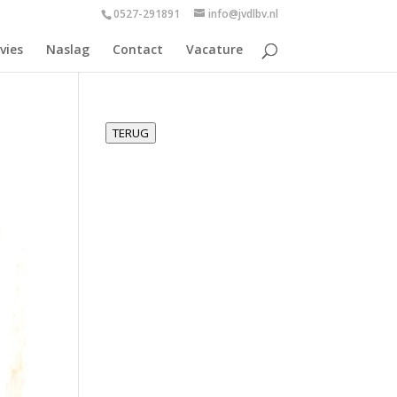
0527-291891
info@jvdlbv.nl
vies
Naslag
Contact
Vacature
TERUG