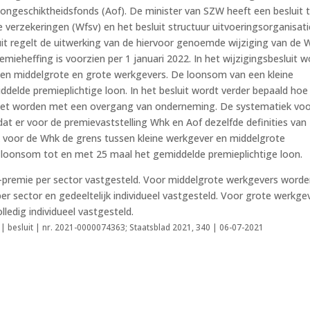
songeschiktheidsfonds (Aof). De minister van SZW heeft een besluit 
le verzekeringen (Wfsv) en het besluit structuur uitvoeringsorganisati
it regelt de uitwerking van de hiervoor genoemde wijziging van de W
mieheffing is voorzien per 1 januari 2022. In het wijzigingsbesluit w
en middelgrote en grote werkgevers. De loonsom van een kleine
elde premieplichtige loon. In het besluit wordt verder bepaald hoe
et worden met een overgang van onderneming. De systematiek voo
t er voor de premievaststelling Whk en Aof dezelfde definities van
k voor de Whk de grens tussen kleine werkgever en middelgrote
e loonsom tot en met 25 maal het gemiddelde premieplichtige loon.
premie per sector vastgesteld. Voor middelgrote werkgevers worde
 sector en gedeeltelijk individueel vastgesteld. Voor grote werkge
dig individueel vastgesteld.
| besluit | nr. 2021-0000074363; Staatsblad 2021, 340 | 06-07-2021