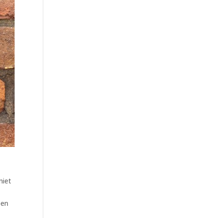
niet
t
een