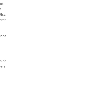
tot
e
fsv.
ordt
r de
n de
vers