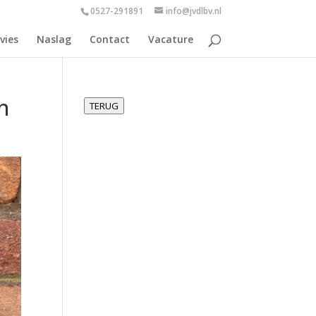
0527-291891
info@jvdlbv.nl
vies
Naslag
Contact
Vacature
n
TERUG