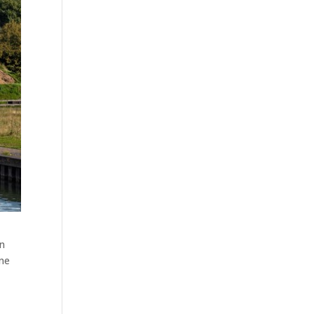
an
ine