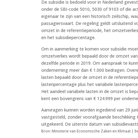
De subsidie is bedoeld voor in Nederland geves
onder de SBI-code 5010, 5030 of 9103 of die act
eigenaar te zijn van een historisch zeilschip, w
passagiersvaart. De regeling geldt uitsluitend 
omzet in de referentieperiode, het omzetverlies
en het subsidiepercentage.
Om in aanmerking te komen voor subsidie moe
omzetverlies wordt bepaald door de omzet van 
dezelfde periode in 2019. Om aanspraak te kun
onderneming meer dan € 1.000 bedragen. Overe
lasten bepaald door de omzet in de referentie
lastenpercentage plus het variabele lastenperc
Het aandeel variabele lasten in de omzet is be
kent een bovengrens van € 124.999 per ondern
Aanvragen kunnen worden ingediend van 29 juni
vastgesteld, zonder voorafgaande beschikking to
uitgekeerd. De uiterste datum van subsidievasts
Bron: Ministerie van Economische Zaken en Klimaat | be