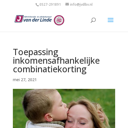
0527-291891
info@jvdlbv.nl
Toepassing
inkomensafhankelijke
combinatiekorting
mei 27, 2021