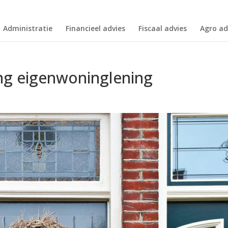
Administratie
Financieel advies
Fiscaal advies
Agro ad
ng eigenwoninglening