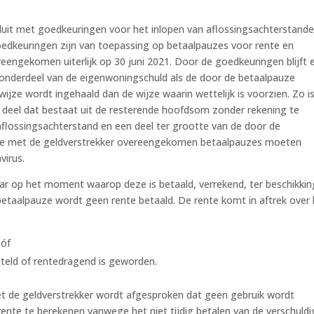
sluit met goedkeuringen voor het inlopen van aflossingsachterstand
edkeuringen zijn van toepassing op betaalpauzes voor rente en
eengekomen uiterlijk op 30 juni 2021. Door de goedkeuringen blijft 
t, onderdeel van de eigenwoningschuld als de door de betaalpauze
jze wordt ingehaald dan de wijze waarin wettelijk is voorzien. Zo i
n deel dat bestaat uit de resterende hoofdsom zonder rekening te
lossingsachterstand en een deel ter grootte van de door de
 De met de geldverstrekker overeengekomen betaalpauzes moeten
virus.
ar op het moment waarop deze is betaald, verrekend, ter beschikkin
etaalpauze wordt geen rente betaald. De rente komt in aftrek over
 óf
esteld of rentedragend is geworden.
t de geldverstrekker wordt afgesproken dat geen gebruik wordt
nte te berekenen vanwege het niet tijdig betalen van de verschuld