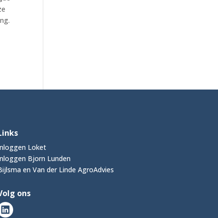
ze
ing.
Links
Inloggen Loket
Inloggen Bjorn Lunden
Bijlsma en Van der Linde AgroAdvies
Volg ons