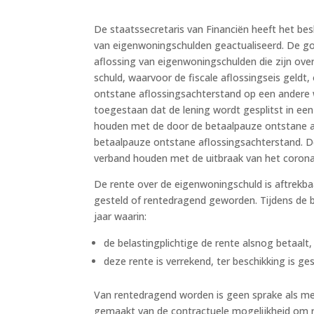
De staatssecretaris van Financiën heeft het be
van eigenwoningschulden geactualiseerd. De go
aflossing van eigenwoningschulden die zijn over
schuld, waarvoor de fiscale aflossingseis geld
ontstane aflossingsachterstand op een andere wi
toegestaan dat de lening wordt gesplitst in ee
houden met de door de betaalpauze ontstane af
betaalpauze ontstane aflossingsachterstand.
verband houden met de uitbraak van het corona
De rente over de eigenwoningschuld is aftrekba
gesteld of rentedragend geworden. Tijdens de b
jaar waarin:
de belastingplichtige de rente alsnog betaalt,
deze rente is verrekend, ter beschikking is g
Van rentedragend worden is geen sprake als me
gemaakt van de contractuele mogelijkheid om re