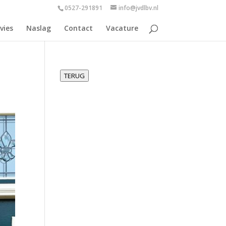
0527-291891
info@jvdlbv.nl
vies
Naslag
Contact
Vacature
TERUG