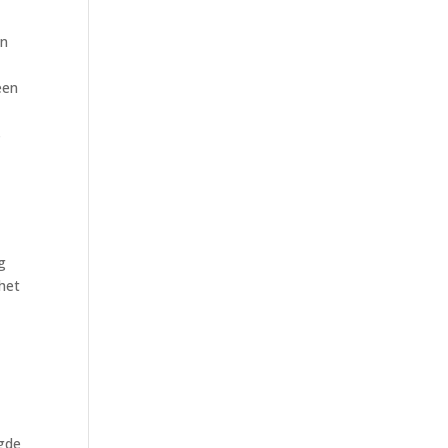
en
een
s
g
 het
igde