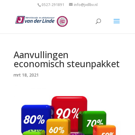
0527-291891
info@jvdlbv.nl
Aanvullingen
economisch steunpakket
mrt 18, 2021