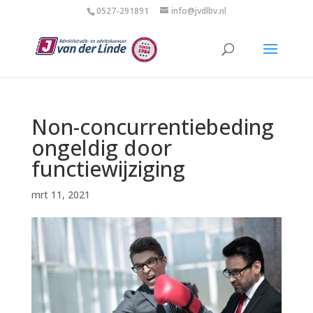
0527-291891
info@jvdlbv.nl
Non-concurrentiebeding
ongeldig door
functiewijziging
mrt 11, 2021