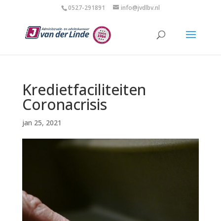
0527-291891
info@jvdlbv.nl
Kredietfaciliteiten
Coronacrisis
jan 25, 2021