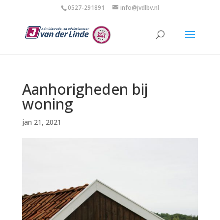
0527-291891
info@jvdlbv.nl
Aanhorigheden bij
woning
jan 21, 2021