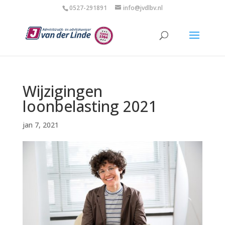
0527-291891
info@jvdlbv.nl
Wijzigingen
loonbelasting 2021
jan 7, 2021