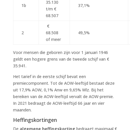
35.130
1b
37,1%
t/m €
68.507
€
2
68.508
49,5%
of meer
Voor mensen die geboren zijn voor 1 januari 1946
geldt een hogere grens van de tweede schijf van €
35.941.
Het tarief in de eerste schijf bevat een
premiecomponent. Tot de AOW-leeftijd bestaat deze
uit 17,9% AOW, 0,1% Anw en 9,65% Wlz. Bij het
bereiken van de AOW-leeftijd vervalt de AOW-premie.
In 2021 bedraagt de AOW-leeftijd 66 jaar en vier
maanden.
Heffingskortingen
De
algemene heffingskorting
bedraagt maximaal €