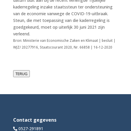
datum sluit aan bij de recent verlengde Tijdelijke
kaderregeling inzake staatssteun ter ondersteuning
van de economie vanwege de COVID-19-uitbraak.
Steun, die met toepassing van die kaderregeling is
goedgekeurd, moet op uiterlijk 30 juni 2021 zijn
verleend.
Bron: Ministerie van Economische Zaken en Klimaat | besluit |
WJZ/ 20277916, Staatscourant 2020, Nr. 66858 | 16-12-2020
TERUG
Contact gegevens
0527-291891