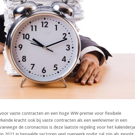
 voor vaste contracten en een hoge WW-premie voor flexibele
kende kracht ook bij vaste contracten als een werknemer in een
anwege de coronacrisis is deze laatste regeling voor het kalenderja
 2021 in bepaalde sectoren veel overwerk nodig zal zijn als gevolg