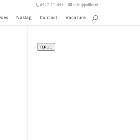
0527-291891
info@jvdlbv.nl
vies
Naslag
Contact
Vacature
TERUG