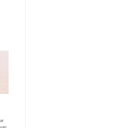
ar
 van