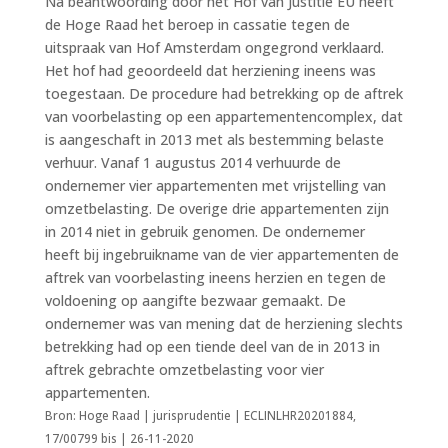
Na beantwoording door het Hof van Justitie EU heeft
de Hoge Raad het beroep in cassatie tegen de
uitspraak van Hof Amsterdam ongegrond verklaard.
Het hof had geoordeeld dat herziening ineens was
toegestaan. De procedure had betrekking op de aftrek
van voorbelasting op een appartementencomplex, dat
is aangeschaft in 2013 met als bestemming belaste
verhuur. Vanaf 1 augustus 2014 verhuurde de
ondernemer vier appartementen met vrijstelling van
omzetbelasting. De overige drie appartementen zijn
in 2014 niet in gebruik genomen. De ondernemer
heeft bij ingebruikname van de vier appartementen de
aftrek van voorbelasting ineens herzien en tegen de
voldoening op aangifte bezwaar gemaakt. De
ondernemer was van mening dat de herziening slechts
betrekking had op een tiende deel van de in 2013 in
aftrek gebrachte omzetbelasting voor vier
appartementen.
Bron: Hoge Raad | jurisprudentie | ECLINLHR20201884,
17/00799 bis | 26-11-2020