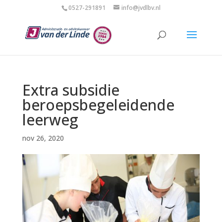
0527-291891
info@jvdlbv.nl
Extra subsidie
beroepsbegeleidende
leerweg
nov 26, 2020