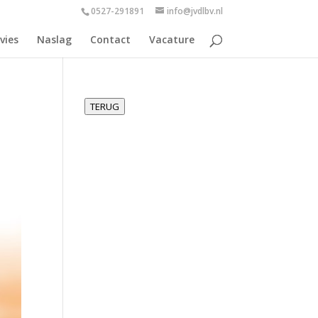
0527-291891
info@jvdlbv.nl
vies
Naslag
Contact
Vacature
TERUG