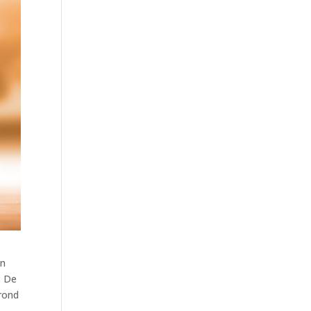
an
. De
grond