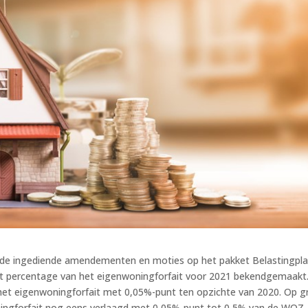
e de ingediende amendementen en moties op het pakket Belastingpl
het percentage van het eigenwoningforfait voor 2021 bekendgemaakt
an het eigenwoningforfait met 0,05%-punt ten opzichte van 2020. Op 
ningforfait nog eens verlaagd met 0,05%-punt tot 0,5% van de WOZ-