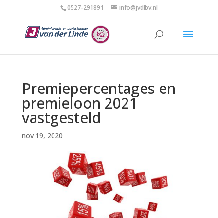
0527-291891
info@jvdlbv.nl
Premiepercentages en
premieloon 2021
vastgesteld
nov 19, 2020