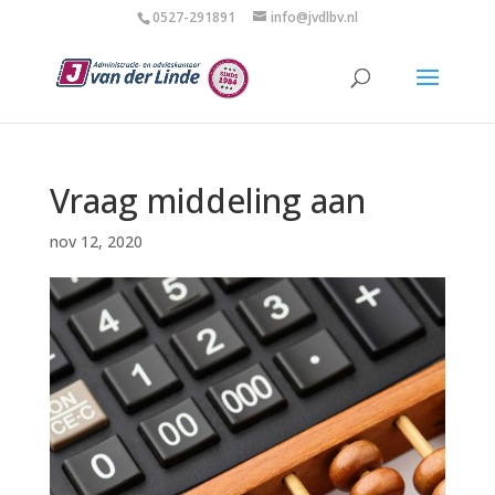
0527-291891
info@jvdlbv.nl
Vraag middeling aan
nov 12, 2020