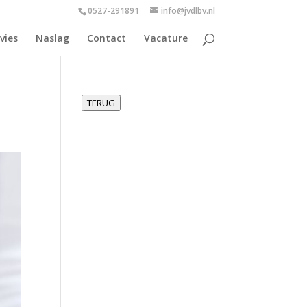
0527-291891
info@jvdlbv.nl
vies
Naslag
Contact
Vacature
TERUG