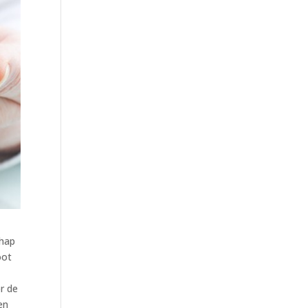
chap
oot
or de
en