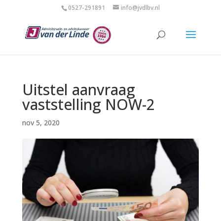
0527-291891
info@jvdlbv.nl
Uitstel aanvraag
vaststelling NOW-2
nov 5, 2020