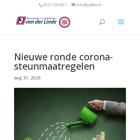
0527-291891
info@jvdlbv.nl
Nieuwe ronde corona-
steunmaatregelen
aug 31, 2020