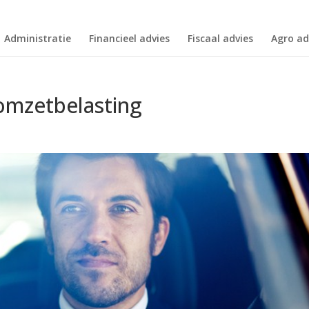
Administratie
Financieel advies
Fiscaal advies
Agro ad
omzetbelasting