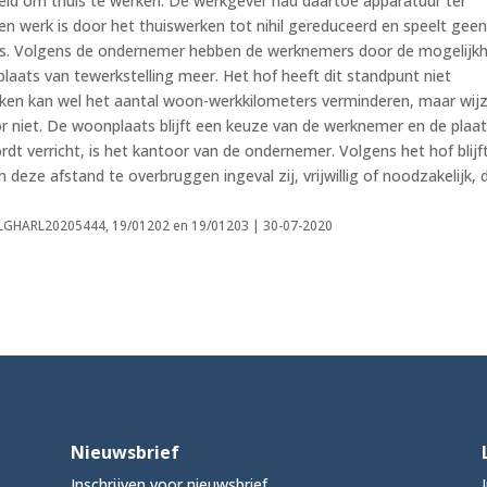
id om thuis te werken. De werkgever had daartoe apparatuur ter
n werk is door het thuiswerken tot nihil gereduceerd en speelt geen
s. Volgens de ondernemer hebben de werknemers door de mogelijkh
laats van tewerkstelling meer. Het hof heeft dit standpunt niet
ken kan wel het aantal woon-werkkilometers verminderen, maar wijz
or niet. De woonplaats blijft een keuze van de werknemer en de plaa
 verricht, is het kantoor van de ondernemer. Volgens het hof blijf
ze afstand te overbruggen ingeval zij, vrijwillig of noodzakelijk, d
NLGHARL20205444, 19/01202 en 19/01203 | 30-07-2020
Nieuwsbrief
Inschrijven voor nieuwsbrief