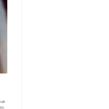
ruik
is.