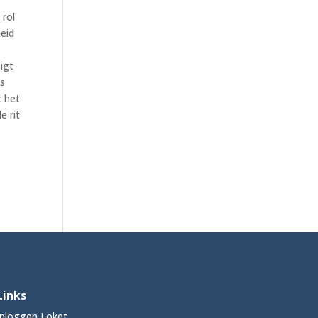
 rol
eid
igt
ts
t het
e rit
Links
Inloggen Loket