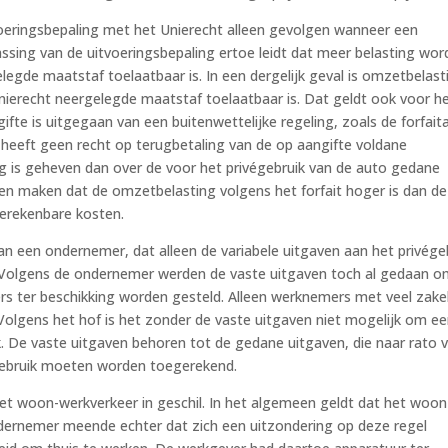
voeringsbepaling met het Unierecht alleen gevolgen wanneer een
ssing van de uitvoeringsbepaling ertoe leidt dat meer belasting wor
egde maatstaf toelaatbaar is. In een dergelijk geval is omzetbelast
Unierecht neergelegde maatstaf toelaatbaar is. Dat geldt ook voor h
fte is uitgegaan van een buitenwettelijke regeling, zoals de forfaita
 heeft geen recht op terugbetaling van de op aangifte voldane
g is geheven dan over de voor het privégebruik van de auto gedane
n maken dat de omzetbelasting volgens het forfait hoger is dan de
oerekenbare kosten.
 een ondernemer, dat alleen de variabele uitgaven aan het privége
Volgens de ondernemer werden de vaste uitgaven toch al gedaan 
rs ter beschikking worden gesteld. Alleen werknemers met veel zakel
 Volgens het hof is het zonder de vaste uitgaven niet mogelijk om e
ik. De vaste uitgaven behoren tot de gedane uitgaven, die naar rato 
égebruik moeten worden toegerekend.
het woon-werkverkeer in geschil. In het algemeen geldt dat het woon
dernemer meende echter dat zich een uitzondering op deze regel