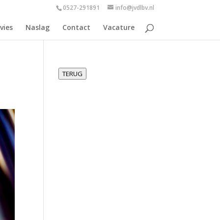
0527-291891
info@jvdlbv.nl
vies
Naslag
Contact
Vacature
TERUG