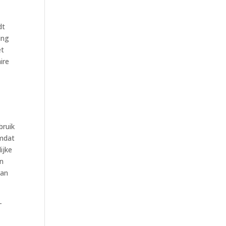
dt
ing
et
ire
bruik
omdat
ijke
en
van
-