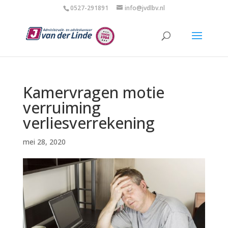
0527-291891
info@jvdlbv.nl
Kamervragen motie
verruiming
verliesverrekening
mei 28, 2020