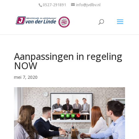
0527-291891
info@jvdlbv.nl
Aanpassingen in regeling
NOW
mei 7, 2020