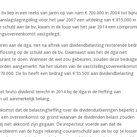
v liep in een reeks van jaren op van ruim € 700.000 in 2004 tot bijn
aanslagslagregeling voor het jaar 2007 een uitdeling van € 815.000 in
schuld aan de bv, kwam in de loop van het jaar 2014 een comprom
lingsovereenkomst vastgelegd.
ren aan de dga. Het na aftrek van dividendbelasting resterende bed
aflossing op de schuld aan de bv. Daarnaast was het de dga niet
urant te doen. Wanneer dit wel zou gebeuren, zouden deze bedrag
 worden aangemerkt. Na het sluiten van de vaststellingsovereenkoms
 370.000. De bv heeft een bedrag van € 55.500 aan dividendbelasting
t bruto dividend terecht in 2014 bij de dga in de heffing van
 uit aanmerkelijk belang.
nkomst dat de belastingheffing over de dividenduitkeringen beperkt
Met een overeenkomst op grond waarvan de dividenden belast zouden
ij niet akkoord zijn gegaan. De inspecteur voerde aan dat de
probleem van de hoge rekening-courantschuld aan de bv op te losse