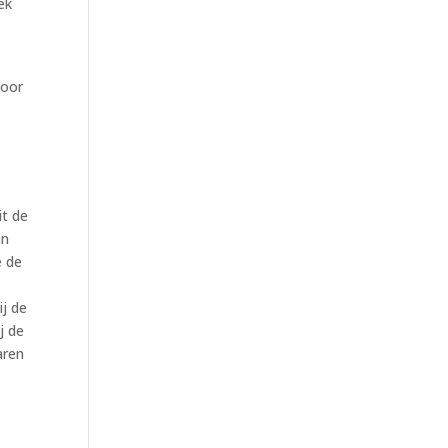
ek
door
it de
an
e de
ij de
j de
aren