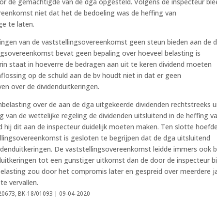
or de gemachtigde van de dga opgesteld. Volgens de inspecteur ble
ereenkomst niet dat het de bedoeling was de heffing van
e te laten.
ngen van de vaststellingsovereenkomst geen steun bieden aan de 
ingsovereenkomst bevat geen bepaling over hoeveel belasting is
rin staat in hoeverre de bedragen aan uit te keren dividend moeten
flossing op de schuld aan de bv houdt niet in dat er geen
en over de dividenduitkeringen.
belasting over de aan de dga uitgekeerde dividenden rechtstreeks u
g van de wettelijke regeling de dividenden uitsluitend in de heffing v
ad hij dit aan de inspecteur duidelijk moeten maken. Ten slotte hoefd
ellingsovereenkomst is gesloten te begrijpen dat de dga uitsluitend
videnduitkeringen. De vaststellingsovereenkomst leidde immers ook b
uitkeringen tot een gunstiger uitkomst dan de door de inspecteur bi
belasting zou door het compromis later en gespreid over meerdere j
e vervallen.
20673, BK-18/01093 | 09-04-2020