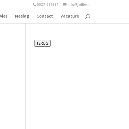
0527-291891
info@jvdlbv.nl
vies
Naslag
Contact
Vacature
TERUG