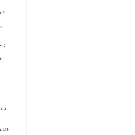
a €
is
rag
en
t
 zou
n. De