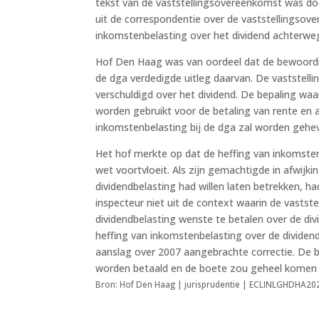
tekst van de vaststellingsovereenkomst was do
uit de correspondentie over de vaststellingsov
inkomstenbelasting over het dividend achterweg
Hof Den Haag was van oordeel dat de bewoordi
de dga verdedigde uitleg daarvan. De vaststell
verschuldigd over het dividend. De bepaling waa
worden gebruikt voor de betaling van rente en a
inkomstenbelasting bij de dga zal worden gehev
Het hof merkte op dat de heffing van inkomsten
wet voortvloeit. Als zijn gemachtigde in afwijkin
dividendbelasting had willen laten betrekken, h
inspecteur niet uit de context waarin de vastst
dividendbelasting wenste te betalen over de di
heffing van inkomstenbelasting over de dividend
aanslag over 2007 aangebrachte correctie. De 
worden betaald en de boete zou geheel komen t
Bron: Hof Den Haag | jurisprudentie | ECLINLGHDHA20