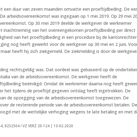
et een duur van zeven maanden omvatte een proeftijdbeding. De ee
. De arbeidsovereenkomst was ingegaan op 1 mei 2019. Op 29 mei 2
sovereenkomst. Op 30 mei 2019 deelde de werkgever de werknemer
et inachtneming van het overeengekomen proeftijdbeding per direct
gheid van het proeftijdbeding in een procedure bij de kantonrechter
ing nog heeft gewerkt voor de werkgever op 30 mei en 2 juni. Voo
maar heeft hij zich ziekgemeld. De ziekmelding is door de werkgeve
eding rechtsgeldig was. Dat oordeel was gebaseerd op de onderteke
tialia van de arbeidsovereenkomst. De werkgever heeft de
ftijdbeding beëindigd. Omdat de werknemer daarna nog heeft gewer
er het tijdens de proeftijd gegeven ontslag heeft ingetrokken. De
g van de opzegging van de arbeidsovereenkomst toegewezen. De
over de resterende periode van de arbeidsovereenkomst betalen. D
hoogd met de wettelijke verhoging wegens te late betaling en met d
4, 8252504 / VZ VERZ 20-124 | 13-02-2020