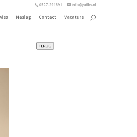
0527-291891
info@jvdlbv.nl
vies
Naslag
Contact
Vacature
TERUG