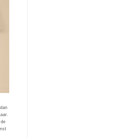
 dan
aar.
 de
omst