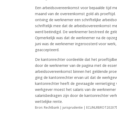
Een arbeidsovereenkomst voor bepaalde tijd m
maand van de overeenkomst gold als proeftijd
ontving de werknemer een schriftelijke arbeid
schriftelijk mee dat de arbeidsovereenkomst m
werd beëindigd. De werknemer bestreed de geldi
Opmerkelijk was dat de werknemer na de opzegg
juni was de werknemer ingeroosterd voor werk, 
geaccepteerd.
De kantonrechter oordeelde dat het proeftijdb
door de werknemer van de pagina met de essen
arbeidsovereenkomst binnen het geldende proe
ging de kantonrechter ervan uit dat de werkgev
kantonrechter heeft de gevraagde vernietigin
werkgever moest het salaris van de werknemer 
salarisbedragen zijn door de kantonrechter ver
wettelijke rente.
Bron: Rechtbank | jurisprudentie | ECLINLRBROT202075